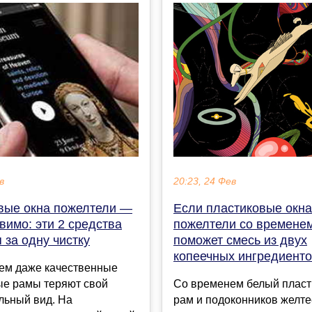
20:23, 24 Фев
в
Если пластиковые окна
вые окна пожелтели —
пожелтели со временем
вимо: эти 2 средства
поможет смесь из двух
 за одну чистку
копеечных ингредиент
ем даже качественные
Со временем белый пласт
ые рамы теряют свой
рам и подоконников желте
льный вид. На