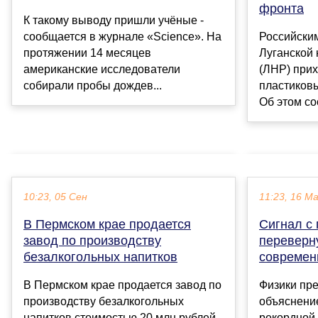
фронта
К такому выводу пришли учёные -
сообщается в журнале «Science». На
Российски
протяжении 14 месяцев
Луганской
американские исследователи
(ЛНР) при
собирали пробы дождев...
пластиковы
Об этом со
10:23, 05 Сен
11:23, 16 М
В Пермском крае продается
Сигнал с
завод по производству
переверн
безалкогольных напитков
современ
В Пермском крае продается завод по
Физики пр
производству безалкогольных
объяснени
напитков стоимостью 20 млн рублей,
рекордной 