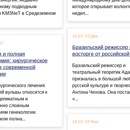
ному подводным
которое открывает волон
м KM3NeT в Средиземном
недел...
14:23, 03 Дек
ай
Бразильский режиссер 
я и полная
восторге от российской
мия: хирургическое
Бразильский режиссер и
в современной
театральный теоретик Ада
гии
призналась в большой люб
ургического лечения
русской культуре и творче
й вульвы относится к
Антона Чехова. Она поста
деликатным и
«...
нно сложным
иям гинекологии.
или полна...
19:23, 16 Янв