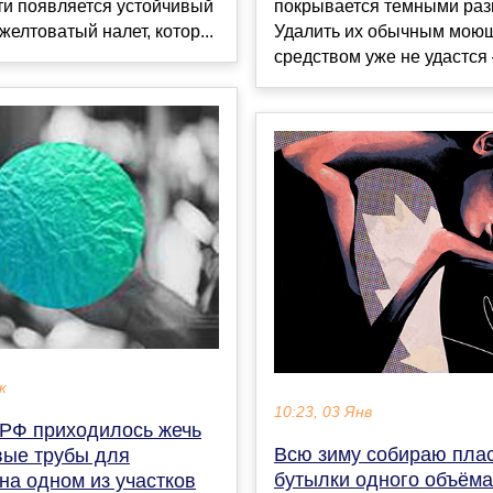
покрывается темными раз
ти появляется устойчивый
Удалить их обычным мою
желтоватый налет, котор...
средством уже не удастся 
к
10:23, 03 Янв
РФ приходилось жечь
Всю зиму собираю пла
вые трубы для
бутылки одного объёма
на одном из участков