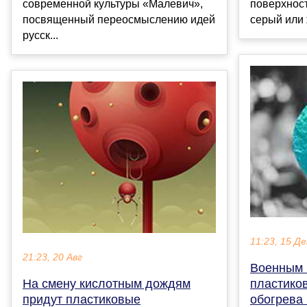
современной культуры «Малевич»,
поверхнос
посвященный переосмыслению идей
серый или 
русск...
11:23, 15 Де
21:23, 20 Авг
Военным 
На смену кислотным дождям
пластико
придут пластиковые
обогрева 