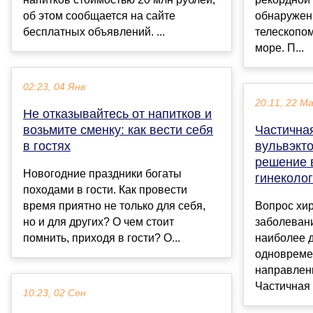
об этом сообщается на сайте
обнаружен
бесплатных объявлений. ...
телескопо
море. П...
02:23, 04 Янв
20:11, 22 М
Не отказывайтесь от напитков и
возьмите сменку: как вести себя
Частична
в гостях
вульвэкто
решение 
Новогодние праздники богаты
гинеколо
походами в гости. Как провести
время приятно не только для себя,
Вопрос хир
но и для других? О чем стоит
заболевани
помнить, приходя в гости? О...
наиболее 
одновреме
направлен
Частичная 
10:23, 02 Сен