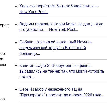
Хели-ски перестаёт быть забавой элиты —
New York Post...
Ведьмы прокляли Чарли Кирка, за два дня до
терес
его убийства — New York Post...
Собянин открыл обновленный Научно-
академический корпус в Боткинской
больнице...
ное
ри
ким
Капитан Eagle S: Вооруженные финны
высадились на танкер так, что могли устроить
пожар...
Серый забор у незаконного ТЦ на
й
"Приморской" простоит до апреля 2026 года...
ков