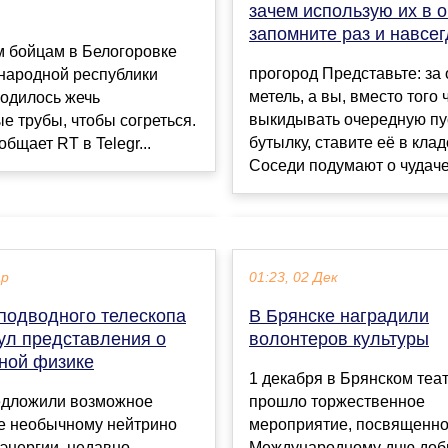
зачем использую их в 
запомните раз и навсег
м бойцам в Белогоровке
прогород Представьте: за
 народной республики
метель, а вы, вместо того
ходилось жечь
выкидывать очередную пу
е трубы, чтобы согреться.
бутылку, ставите её в клад
общает RT в Telegr...
Соседи подумают о чудачес
ар
01:23, 02 Дек
 подводного телескопа
В Брянске наградили
ул представления о
волонтеров культуры
ной физике
1 декабря в Брянском теа
едложили возможное
прошло торжественное
е необычному нейтрино
мероприятие, посвященн
энергии, недавно
Международному дню доб