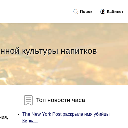
Поиск
Кабинет
енной культуры напитков
Топ новости часа
The New York Post раскрыла имя убийцы
ния,
Кирка...