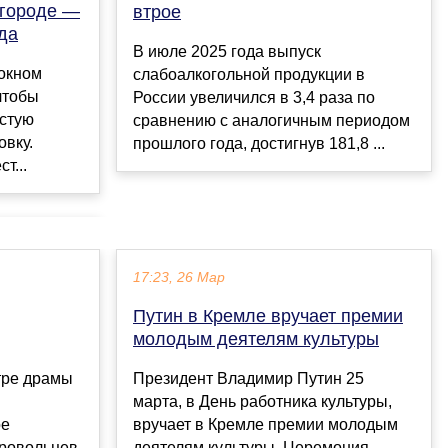
огороде —
втрое
да
В июле 2025 года выпуск
 окном
слабоалкогольной продукции в
 чтобы
России увеличился в 3,4 раза по
стую
сравнению с аналогичным периодом
овку.
прошлого года, достигнув 181,8 ...
т...
17:23, 26 Мар
Путин в Кремле вручает премии
молодым деятелям культуры
тре драмы
Президент Владимир Путин 25
марта, в День работника культуры,
ое
вручает в Кремле премии молодым
ровольцев,
деятелям культуры. Церемония