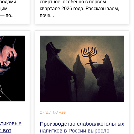
водами.
спиртное, особенно в первом
щим
квартале 2026 года. Рассказываем,
— по...
поче...
17:23, 08 Авг
стиковые
Производство слабоалкогольных
: вот
напитков в России выросло