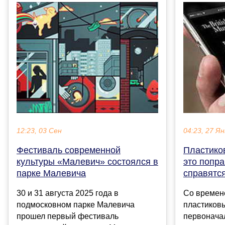
12:23, 03 Сен
04:23, 27 Ян
Фестиваль современной
Пластико
культуры «Малевич» состоялся в
это попра
парке Малевича
справятся
30 и 31 августа 2025 года в
Со времен
подмосковном парке Малевича
пластиков
прошел первый фестиваль
первонача