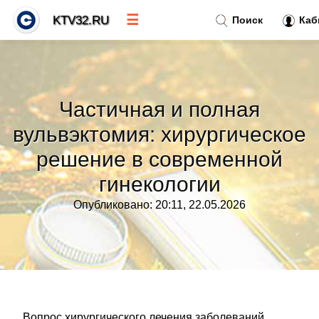
☰
KTV32.RU
Поиск
Каб
Новости
»
Частичная и полная
Тренды новостей
»
вульвэктомия: хирургическое
решение в современной
Рубрики
»
гинекологии
Правила
»
Опубликовано: 20:11, 22.05.2026
Контакт
»
Вопрос хирургического лечения заболеваний