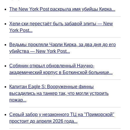
The New York Post раскрыла имя убийцы Кирка...
Хели-ски перестаёт быть забавой элиты — New
York Post...
Ведьмы прокляли Чарли Кирка, за два дня до его
убийства — New York Post...
Собянин открыл обновленный Научно-
академический корпус в Боткинской больнице...
Капитан Eagle S: Вооруженные финны
высадились на танкер так, что могли устроить
пожар...
Серый забор у незаконного ТЦ на "Приморской"
простоит до апреля 2026 года...