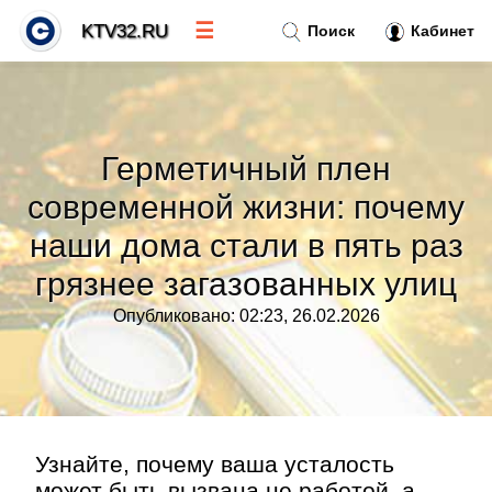
☰
KTV32.RU
Поиск
Кабинет
Новости
»
Герметичный плен
Тренды новостей
»
современной жизни: почему
наши дома стали в пять раз
Рубрики
»
грязнее загазованных улиц
Правила
»
Опубликовано: 02:23, 26.02.2026
Контакт
»
Узнайте, почему ваша усталость
может быть вызвана не работой, а