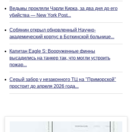
Ведьмы прокляли Чарли Кирка, за два дня до его
убийства — New York Post...
Собянин открыл обновленный Научно-
академический корпус в Боткинской больнице...
Капитан Eagle S: Вооруженные финны
высадились на танкер так, что могли устроить
пожар...
Серый забор у незаконного ТЦ на "Приморской"
простоит до апреля 2026 года...