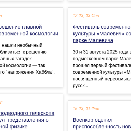
в
12:23, 03 Сен
решение главной
Фестиваль современно
современной космологии
культуры «Малевич» со
парке Малевича
 нашли необычный
иблизиться к решению
30 и 31 августа 2025 года 
лавных загадок
подмосковном парке Мал
ой космологии — так
прошел первый фестивал
го "напряжения Хаббла",
современной культуры «М
посвященный переосмыс
русск...
ар
15:23, 01 Фев
 подводного телескопа
ул представления о
Военкор оценил
ной физике
приспособленность но