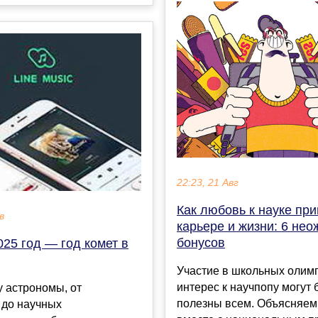
22:23, 21 Авг
Как любовь к науке при
в
карьере и жизни: 6 не
бонусов
25 год — год комет в
Участие в школьных олим
интерес к научпопу могут 
у астрономы, от
полезны всем. Объясняем
 до научных