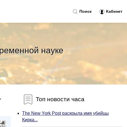
Поиск
Кабинет
ременной науке
,
Топ новости часа
The New York Post раскрыла имя убийцы
Кирка...