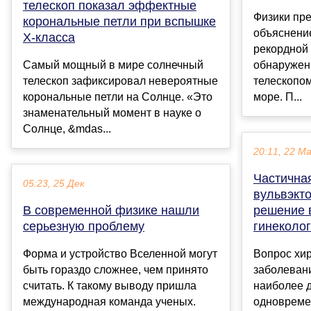
телескоп показал эффектные
Физики пр
корональные петли при вспышке
объяснени
X-класса
рекордной 
Самый мощный в мире солнечный
обнаружен
телескоп зафиксировал невероятные
телескопо
корональные петли на Солнце. «Это
море. П...
знаменательный момент в науке о
Солнце, &mdas...
20:11, 22 М
Частична
05:23, 25 Дек
вульвэкто
В современной физике нашли
решение 
серьезную проблему
гинеколо
Форма и устройство Вселенной могут
Вопрос хир
быть гораздо сложнее, чем принято
заболевани
считать. К такому выводу пришла
наиболее 
международная команда ученых.
одновреме