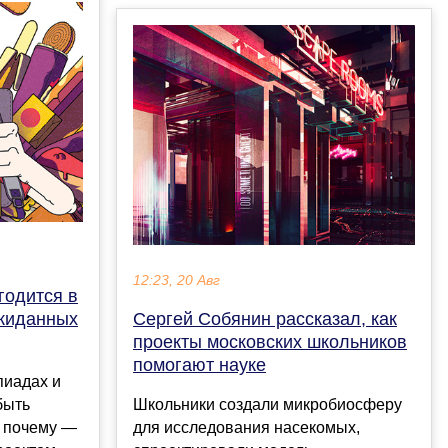
12:23, 20 Авг
годится в
ожиданных
Сергей Собянин рассказал, как
проекты московских школьников
помогают науке
пиадах и
быть
Школьники создали микробиосферу
 почему —
для исследования насекомых,