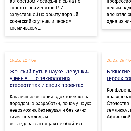
профессио
авторством Иосифьяна была не
целым ряд
только в знаменитой Р-7,
впечатляю
запустившей на орбиту первый
одна из них
советский спутник, и первом
космическом...
19:23, 11 Фев
20:23, 25 Ф
Женский путь в науке. Девушки-
Брянские 
ученые — о технологиях,
героях с
стереотипах и своих проектах
Конференц
Как личные истории вдохновляют на
празднова
передовые разработки, почему наука
Отечества
невозможна без неудач и без каких
землякам, 
качеств молодым
Афганской
исследовательницам не обойтись...
...