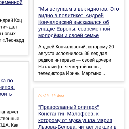
временной
"Мы вступаем в век идиотов. Это
видно в политике". Андрей
ндрей Коц
Кончаловский высказался об
ти» дал
упадке Европы, современной
и новых
молодёжи и своей семье
и «Леонард
Андрей Кончаловский, которому 20
августа исполнилось 88 лет, дал
редкое интервью — своей дочери
Наталии (от четвёртой жены,
теледиктора Ирины Мартыно...
ка по
чипов.
роить
01:23, 13 Фев
"Православный олигарх"
ланирует
Константин Малофеев, к
ственные
которому от мужа ушла Мария
США. Как
Львова-Белова, читает лекции в