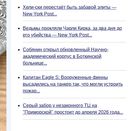
Хели-ски перестаёт быть забавой элиты —
New York Post...
Ведьмы прокляли Чарли Кирка, за два дня до
его убийства — New York Post...
Собянин открыл обновленный Научно-
академический корпус в Боткинской
больнице...
Капитан Eagle S: Вооруженные финны
высадились на танкер так, что могли устроить
пожар...
Серый забор у незаконного ТЦ на
"Приморской" простоит до апреля 2026 года...