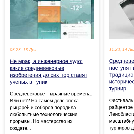
11:23, 14 Ав
05:23, 16 Дек
Средневе
Не мрак, а инженерное чудо:
наступят 
какие средневековые
Традицио
изобретения до сих пор ставят
историчес
ученых в тупик
турнир
Средневековье – мрачные времена.
Фестиваль
Или нет? На самом деле эпоха
райцентре
рыцарей и соборов породила
Ленобласти
любопытные технологические
масштабну
прорывы. Но мастерство их
турниров д
создате...