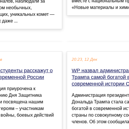
вместе с национальным п
налов, наблюдали за
«Новые материалы и хими.
ом необычных,
щих, уникальных комет —
 даже ...
ев
20:23, 12 Дек
студенты расскажут о
WP назвал администр
овременной России
Трампа самой богатой 
современной истории
ия приурочена к
нию Дня Защитника
Администрация президен
 и посвящена нашим
Дональда Трампа стала с
героям – участникам
богатой в современной ис
 войны, боевых действий
страны по совокупному с
членов. Об этом сообщила 