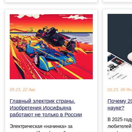
01:23, 06 Ян
05:23, 22 Авг
Почему 20
Главный электрик страны.
науке?
Изобретения Иосифьяна
работают не только в России
В 2025 год
любителей
Электрическая «начинка» за