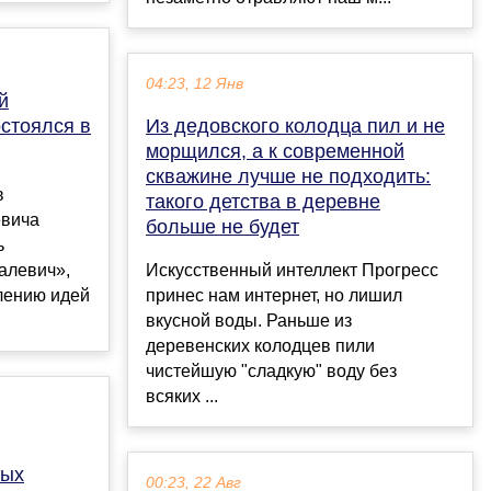
04:23, 12 Янв
й
стоялся в
Из дедовского колодца пил и не
морщился, а к современной
скважине лучше не подходить:
в
такого детства в деревне
евича
больше не будет
ь
алевич»,
Искусственный интеллект Прогресс
лению идей
принес нам интернет, но лишил
вкусной воды. Раньше из
деревенских колодцев пили
чистейшую "сладкую" воду без
всяких ...
вых
00:23, 22 Авг