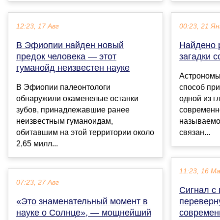
12:23, 17 Авг
00:23, 21 Ян
В Эфиопии найден новый
Найдено 
предок человека — этот
загадки 
гуманойд неизвестен науке
Астрономы
В Эфиопии палеонтологи
способ пр
обнаружили окаменелые останки
одной из г
зубов, принадлежавшие ранее
современн
неизвестным гуманоидам,
называемо
обитавшим на этой территории около
связан...
2,65 милл...
11:23, 16 М
07:23, 27 Авг
Сигнал с
«Это знаменательный момент в
переверн
науке о Солнце», — мощнейший
современ