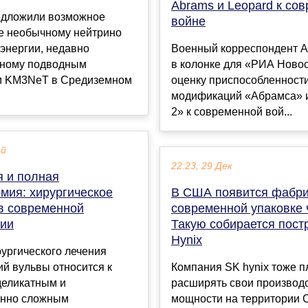
Abrams и Leopard к со
едложили возможное
войне
е необычному нейтрино
энергии, недавно
Военный корреспондент А
ному подводным
в колонке для «РИА Новос
м KM3NeT в Средиземном
оценку приспособленност
модификаций «Абрамса» 
2» к современной вой...
ай
22:23, 29 Дек
я и полная
мия: хирургическое
В США появится фабри
в современной
современной упаковке 
гии
Такую собирается пост
Hynix
ургического лечения
й вульвы относится к
Компания SK hynix тоже п
деликатным и
расширять свои производ
нно сложным
мощности на территории 