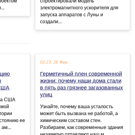
роектом
спроектировали модель
..
электромагнитного ускорителя для
запуска аппаратов с Луны и
создали...
02:23, 26 Фев
ацию
Герметичный плен современной
в
жизни: почему наши дома стали
 США
в пять раз грязнее загазованных
улиц
та США
амой
Узнайте, почему ваша усталость
тории
может быть вызвана не работой, а
остоянию ее
химическим составом стен.
ам...
Разбираем, как современные здания
незаметно отравляют наш м...