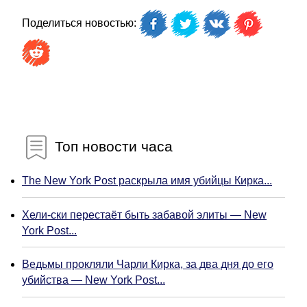
Поделиться новостью:
Топ новости часа
The New York Post раскрыла имя убийцы Кирка...
Хели-ски перестаёт быть забавой элиты — New
York Post...
Ведьмы прокляли Чарли Кирка, за два дня до его
убийства — New York Post...