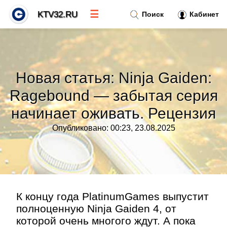
☰
KTV32.RU
Поиск
Кабинет
Новости
»
Новая статья: Ninja Gaiden:
Тренды новостей
»
Ragebound — забытая серия
начинает оживать. Рецензия
Рубрики
»
Опубликовано: 00:23, 23.08.2025
Правила
»
Контакт
»
К концу года PlatinumGames выпустит
полноценную Ninja Gaiden 4, от
которой очень многого ждут. А пока