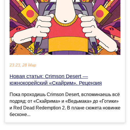
23:23, 28 Мар
Новая статья: Crimson Desert —
южнокорейский «Скайрим». Рецензия
Пока проходишь Crimson Desert, вспоминаешь всё
подряд: от «Скайрима» и «Ведьмака» до «Готики»
и Red Dead Redemption 2. В плане сюжета новинке
бесконе...