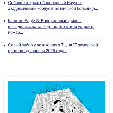
Собянин открыл обновленный Научно-
академический корпус в Боткинской больнице...
Капитан Eagle S: Вооруженные финны
высадились на танкер так, что могли устроить
пожар...
Серый забор у незаконного ТЦ на "Приморской"
простоит до апреля 2026 года...