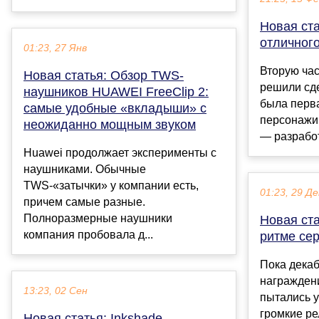
Новая ста
отличного
01:23, 27 Янв
Вторую час
Новая статья: Обзор TWS-
решили сде
наушников HUAWEI FreeClip 2:
была перва
самые удобные «вкладыши» с
персонажи
неожиданно мощным звуком
— разработ
Huawei продолжает эксперименты с
наушниками. Обычные
TWS-«затычки» у компании есть,
01:23, 29 Де
причем самые разные.
Полноразмерные наушники
Новая ста
компания пробовала д...
ритме се
Пока дека
награждени
13:23, 02 Сен
пытались у
громкие ре
Новая статья: Inkshade —