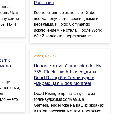
Рецензия
 после
sium. Чем
Кооперативные экшены от Saber
олну хайпа
всегда получаются зрелищными и
бы так и
весёлыми, и Toxic Commando
исключением не стала. После World
War Z коллектив переключилс...
20:23, 07 Дек
osmic
 мало.
Новая статья: Gamesblender №
755: Electronic Arts и саудиты,
Dead Rising 5 в Голливуде и
 чаще
умирающая Eidos Montreal
м плохими,
on
Dead Rising 5 прячется где-то за
ыло — это
голливудскими холмами, а
GamesBlender уже на ваших экранах
и готов рассказать о том, насколько