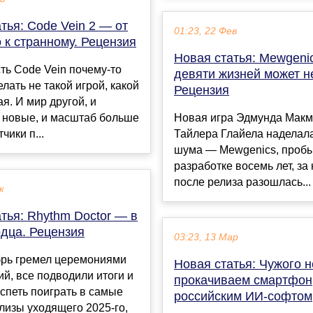
тья: Code Vein 2 — от
01:23, 22 Фев
 к странному. Рецензия
Новая статья: Mewgeni
ть Code Vein почему-то
девяти жизней может не
лать не такой игрой, какой
Рецензия
я. И мир другой, и
 новые, и масштаб больше
Новая игра Эдмунда Макм
чики п...
Тайлера Глайела наделал
шума — Mewgenics, проб
разработке восемь лет, за
после релиза разошлась...
к
тья: Rhythm Doctor — в
рдца. Рецензия
03:23, 13 Мар
брь гремел церемониями
Новая статья: Чужого н
й, все подводили итоги и
прокачиваем смартфон
спеть поиграть в самые
российским ИИ-софтом
лизы уходящего 2025-го,