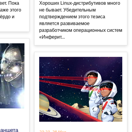
вет. Пока
Хороших Linux-дистрибутивов много
даже этого
не бывает. Убедительным
вёрдо и
подтверждением этого тезиса
является развиваемое
разработчиком операционных систем
«Инферит...
ланшета