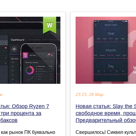
ев
23:23, 28 Мар
тья: Обзор Ryzen 7
Новая статья: Slay the 
три процента за
свободное время, прощ
 баксов
Предварительный обзо
 как рынок ПК буквально
Свершилось! Сиквел культ