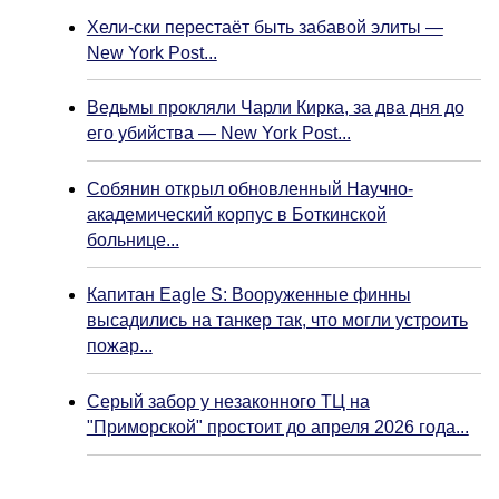
Хели-ски перестаёт быть забавой элиты —
New York Post...
Ведьмы прокляли Чарли Кирка, за два дня до
его убийства — New York Post...
Собянин открыл обновленный Научно-
академический корпус в Боткинской
больнице...
Капитан Eagle S: Вооруженные финны
высадились на танкер так, что могли устроить
пожар...
Серый забор у незаконного ТЦ на
"Приморской" простоит до апреля 2026 года...