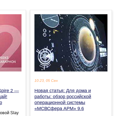
10:23, 05 Сен
Spire 2 —
Новая статья: Для дома и
ай!
работы: обзор российской
р
операционной системы
«МСВСфера АРМ» 9.6
овой Slay