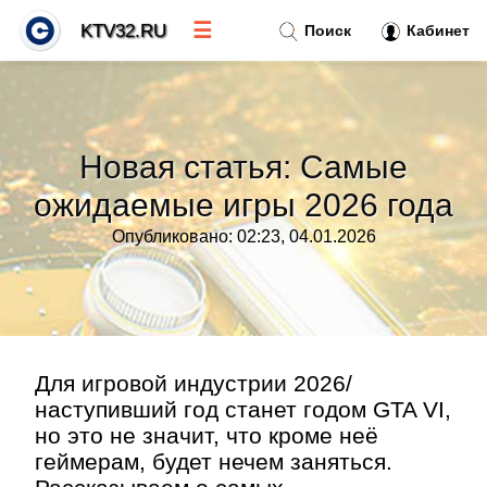
☰
KTV32.RU
Поиск
Кабинет
Новости
»
Новая статья: Самые
Тренды новостей
»
ожидаемые игры 2026 года
Опубликовано: 02:23, 04.01.2026
Рубрики
»
Правила
»
Контакт
»
Для игровой индустрии 2026/
наступивший год станет годом GTA VI,
но это не значит, что кроме неё
геймерам, будет нечем заняться.