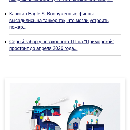
Капитан Eagle S: Вооруженные финны
высадились на танкер так, что могли устроить
пожар...
Серый забор у незаконного ТЦ на "Приморской"
простоит до апреля 2026 года...