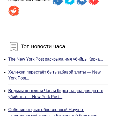
Топ новости часа
The New York Post раскрыла имя убийцы Кирка...
Хели-ски перестаёт быть забавой элиты — New
York Post...
Ведьмы прокляли Чарли Кирка, за два дня до его
убийства — New York Post...
Собянин открыл обновленный Научно-
академический корпус в Боткинской больнице...