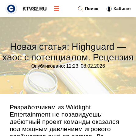
☰
KTV32.RU
Поиск
Кабинет
Новости
»
Новая статья: Highguard —
Тренды новостей
»
хаос с потенциалом. Рецензия
Опубликовано: 12:23, 08.02.2026
Рубрики
»
Правила
»
Контакт
»
Разработчикам из Wildlight
Entertainment не позавидуешь:
дебютный проект команды оказался
под мощным давлением игрового