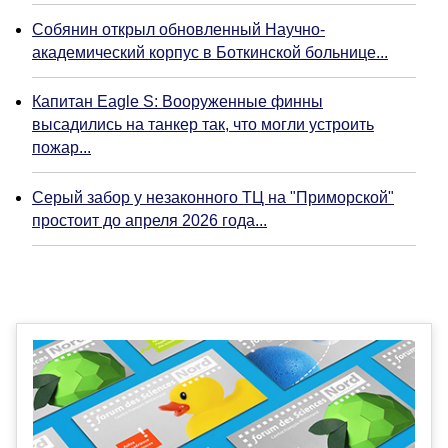
Собянин открыл обновленный Научно-
академический корпус в Боткинской больнице...
Капитан Eagle S: Вооруженные финны
высадились на танкер так, что могли устроить
пожар...
Серый забор у незаконного ТЦ на "Приморской"
простоит до апреля 2026 года...