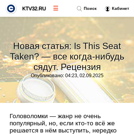
☰
KTV32.RU
Поиск
Кабинет
Новости
»
Новая статья: Is This Seat
Тренды новостей
»
Taken? — все когда-нибудь
сядут. Рецензия
Рубрики
»
Опубликовано: 04:23, 02.09.2025
Правила
»
Контакт
»
Головоломки — жанр не очень
популярный, но, если кто-то всё же
решается в нём выступить, нередко