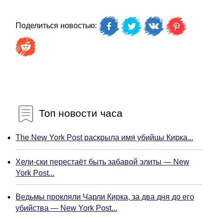
Поделиться новостью:
Топ новости часа
The New York Post раскрыла имя убийцы Кирка...
Хели-ски перестаёт быть забавой элиты — New
York Post...
Ведьмы прокляли Чарли Кирка, за два дня до его
убийства — New York Post...