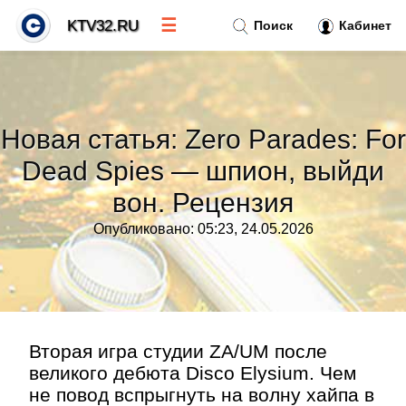
☰
KTV32.RU
Поиск
Кабинет
Новости
»
Новая статья: Zero Parades: For
Тренды новостей
»
Dead Spies — шпион, выйди
вон. Рецензия
Рубрики
»
Опубликовано: 05:23, 24.05.2026
Правила
»
Контакт
»
Вторая игра студии ZA/UM после
великого дебюта Disco Elysium. Чем
не повод вспрыгнуть на волну хайпа в