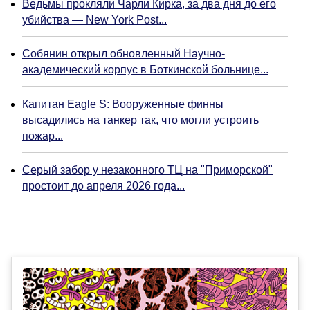
Ведьмы прокляли Чарли Кирка, за два дня до его
убийства — New York Post...
Собянин открыл обновленный Научно-
академический корпус в Боткинской больнице...
Капитан Eagle S: Вооруженные финны
высадились на танкер так, что могли устроить
пожар...
Серый забор у незаконного ТЦ на "Приморской"
простоит до апреля 2026 года...